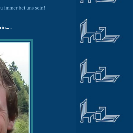
u immer bei uns sein!
n... .