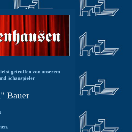
tiefst getroffen von unserem
und Schauspieler
i" Bauer
4
men.