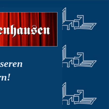
seren
rn!